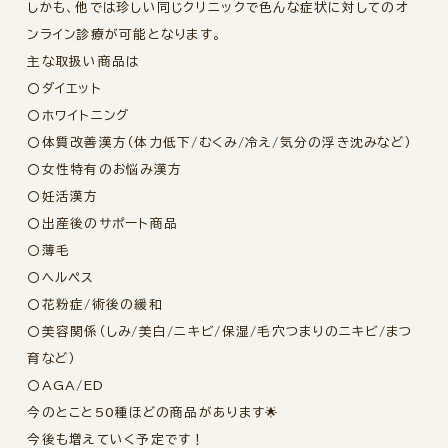
しかも、他では珍しい同じクリニックで色んな症状に対してのオ
ンライン診療が可能となります。
主な取扱い商品は
〇ダイエット
〇ホワイトニング
〇体質改善漢方（体力低下/むくみ/冷え/気分の浮き沈みなど）
〇女性特有のお悩み漢方
〇妊活漢方
〇出産後のサポート商品
〇薄毛
〇ヘルペス
〇花粉症/術後の緩和
〇美容関係（しみ/美白/ニキビ/保湿/毛穴つまりのニキビ/まつ
育など）
〇AGA/ED
今のとこと50種ほどの商品があります🌟
今後も増えていく予定です！