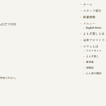
ホーム
スタッフ紹介
新着情報
メニュー
ムひさつ105
English Menu
よもぎ蒸しとは
全身アロマトリ
コラムとは
アロマオイル
よもぎ蒸し
事例集
体験談
心と体の関係
ご予約ください。