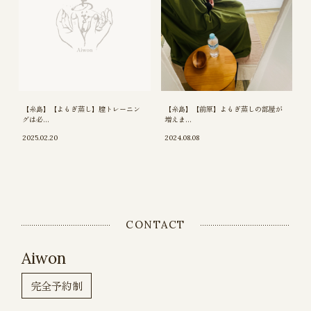
【糸島】【よもぎ蒸し】膣トレーニン
【糸島】【前原】よもぎ蒸しの部屋が
グは必...
増えま...
2025.02.20
2024.08.08
CONTACT
Aiwon
完全予約制