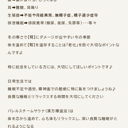
耳➡難聴、耳鳴り
生殖器➡
不妊や月経異常、無精子症、精子過少症
等
排泄機能➡排尿異常（頻尿、夜尿、失禁等）・・・等々
冬の寒さで【腎】にダメージが出やすい今の季節
体を温めて【腎】を温存することは「老化」を防ぐ大切なポイントな
んですよ
特に妊活をしている方には、大切にしてほしいポイントです♪
日常生活では
睡眠不足や過労、精神面での酷使に特に氣をつけましょうね♪
良質な睡眠とリラックスする時間を大切にしてください
バレルスチームサウナ（漢方樽温浴）は
体を芯から温めて、心も体もリラックスし、深い良質な睡眠がと
れるようになる