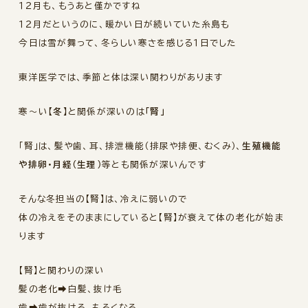
１２月も、もうあと僅かですね
１２月だというのに、暖かい日が続いていた糸島も
今日は雪が舞って、冬らしい寒さを感じる１日でした
東洋医学では、季節と体は深い関わりがあります
寒～い
【冬】
と関係が深いのは
「腎」
「腎」は、髪や歯、耳、排泄機能（排尿や排便、むくみ）、
生殖機能
や排卵・月経（生理）
等とも関係が深いんです
そんな冬担当の【腎】は、冷えに弱いので
体の冷えをそのままにしていると【腎】が衰えて体の老化が始ま
ります
【腎】と関わりの深い
髪の老化➡白髪、抜け毛
歯➡歯が抜ける、もろくなる