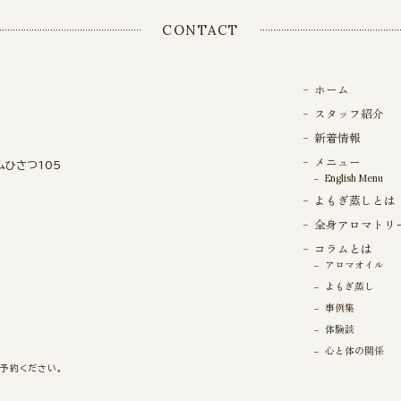
CONTACT
ホーム
スタッフ紹介
新着情報
メニュー
ムひさつ105
English Menu
よもぎ蒸しとは
全身アロマトリ
コラムとは
アロマオイル
よもぎ蒸し
事例集
体験談
心と体の関係
ご予約ください。