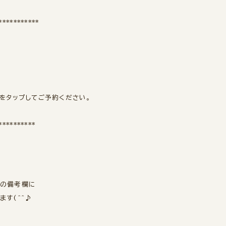
***********
をタップしてご予約ください。
**********
時の備考欄に
す(^^♪