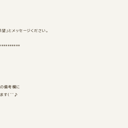
希望」とメッセージください。
**********
時の備考欄に
す(^^♪