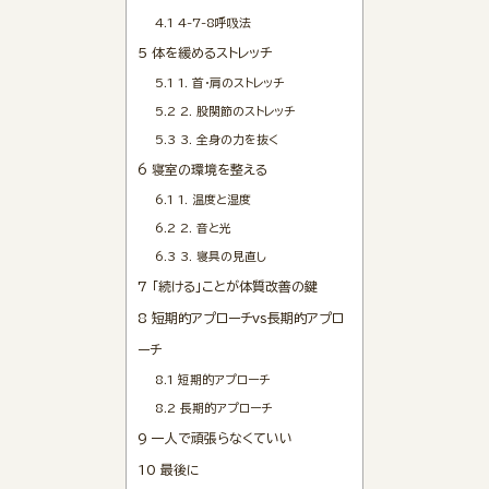
4.1
4-7-8呼吸法
5
体を緩めるストレッチ
5.1
1. 首・肩のストレッチ
5.2
2. 股関節のストレッチ
5.3
3. 全身の力を抜く
6
寝室の環境を整える
6.1
1. 温度と湿度
6.2
2. 音と光
6.3
3. 寝具の見直し
7
「続ける」ことが体質改善の鍵
8
短期的アプローチvs長期的アプロ
ーチ
8.1
短期的アプローチ
8.2
長期的アプローチ
9
一人で頑張らなくていい
10
最後に