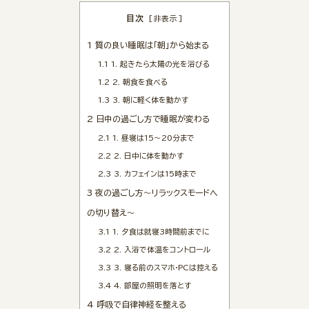
目次
[
非表示
]
1
質の良い睡眠は「朝」から始まる
1.1
1. 起きたら太陽の光を浴びる
1.2
2. 朝食を食べる
1.3
3. 朝に軽く体を動かす
2
日中の過ごし方で睡眠が変わる
2.1
1. 昼寝は15〜20分まで
2.2
2. 日中に体を動かす
2.3
3. カフェインは15時まで
3
夜の過ごし方〜リラックスモードへ
の切り替え〜
3.1
1. 夕食は就寝3時間前までに
3.2
2. 入浴で体温をコントロール
3.3
3. 寝る前のスマホ・PCは控える
3.4
4. 部屋の照明を落とす
4
呼吸で自律神経を整える