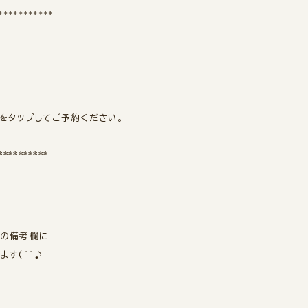
***********
をタップしてご予約ください。
**********
時の備考欄に
す(^^♪