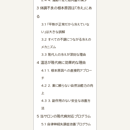
3
体調不良の根本原因は「冷え」にあ
る
3.1
「平熱が正常だから冷えていな
い」は大きな誤解
3.2
すべての不調につながる冷えの
メカニズム
3.3
現代人の冷えが深刻な理由
4
温活が現代病に効果的な理由
4.1
1. 根本原因への直接的アプロー
チ
4.2
2. 薬に頼らない自然治癒力の向
上
4.3
3. 副作用のない安全な改善方
法
5
当サロンの現代病対応プログラム
5.1
自律神経失調症改善プログラム