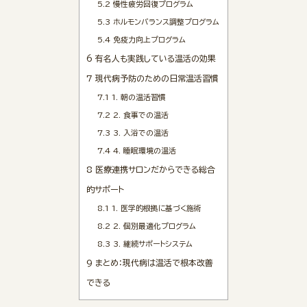
5.2
慢性疲労回復プログラム
5.3
ホルモンバランス調整プログラム
5.4
免疫力向上プログラム
6
有名人も実践している温活の効果
7
現代病予防のための日常温活習慣
7.1
1. 朝の温活習慣
7.2
2. 食事での温活
7.3
3. 入浴での温活
7.4
4. 睡眠環境の温活
8
医療連携サロンだからできる総合
的サポート
8.1
1. 医学的根拠に基づく施術
8.2
2. 個別最適化プログラム
8.3
3. 継続サポートシステム
9
まとめ：現代病は温活で根本改善
できる