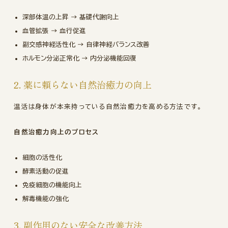
深部体温の上昇 → 基礎代謝向上
血管拡張 → 血行促進
副交感神経活性化 → 自律神経バランス改善
ホルモン分泌正常化 → 内分泌機能回復
2. 薬に頼らない自然治癒力の向上
温活は身体が本来持っている自然治癒力を高める方法です。
自然治癒力向上のプロセス
細胞の活性化
酵素活動の促進
免疫細胞の機能向上
解毒機能の強化
3. 副作用のない安全な改善方法