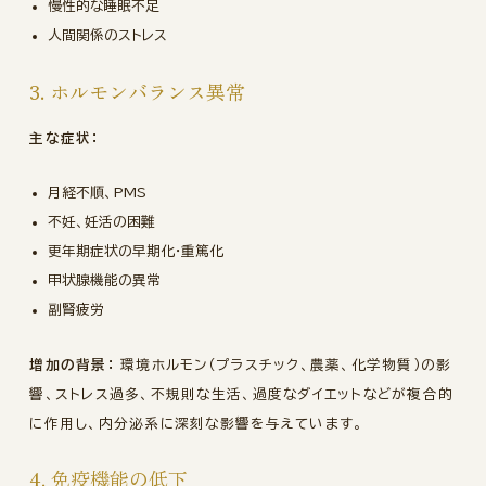
慢性的な睡眠不足
人間関係のストレス
3. ホルモンバランス異常
主な症状：
月経不順、PMS
不妊、妊活の困難
更年期症状の早期化・重篤化
甲状腺機能の異常
副腎疲労
増加の背景：
環境ホルモン（プラスチック、農薬、化学物質）の影
響、ストレス過多、不規則な生活、過度なダイエットなどが複合的
に作用し、内分泌系に深刻な影響を与えています。
4. 免疫機能の低下