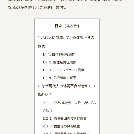
なるのかを詳しくご説明します。
目次
[
非表示
]
1
現代人に急増している体調不良の
症状
1.1
1. 自律神経失調症
1.2
2. 慢性疲労症候群
1.3
3. ホルモンバランス異常
1.4
4. 免疫機能の低下
2
なぜ現代人の体調不良が増えてい
るのか？
2.1
1. デジタル社会による生活リズム
の乱れ
2.2
2. 環境要因の複合的影響
2.3
3. 食生活の質的変化
2.4
4. 運動不足と筋肉量の減少