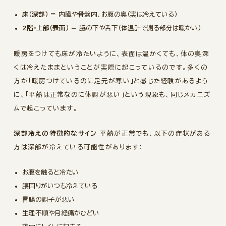
床（深部）
＝ 内臓や骨盤内、お腹の奥（実は冷えている）
2階・上部（表面）
＝ 脇の下や舌下（体温計で測る部分は暖かい）
暖房をつけても床が冷たいように、表面は温かくても、体の奥深
くは冷えたままということが実際に起こっているのです。多くの
方が「暖房つけているのに足元が寒い」と感じた経験があるよう
に、「平熱は正常なのに体調が悪い」という現象も、同じメカニズ
ムで起こっています。
深部冷えの特徴的なサイン
平熱が正常でも、以下の症状がある
方は深部が冷えている可能性があります：
お腹を触ると冷たい
腰回りがいつも冷えている
胃腸の調子が悪い
生理不順や月経痛がひどい