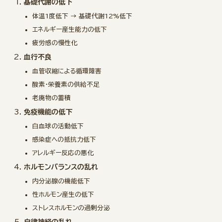
基礎代謝の低下
体温1度低下 → 基礎代謝12%低下
エネルギー産生能力の低下
疲労感の慢性化
血行不良
血管収縮による循環障害
酸素・栄養素の供給不足
老廃物の蓄積
免疫機能の低下
白血球の活動低下
感染症への抵抗力低下
アレルギー反応の悪化
ホルモンバランスの乱れ
内分泌腺の機能低下
性ホルモン産生の低下
ストレスホルモンの過剰分泌