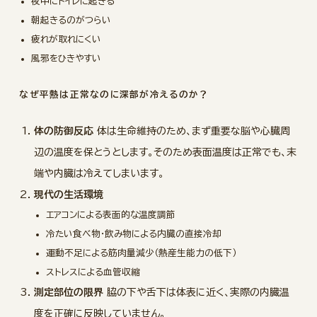
夜中にトイレに起きる
朝起きるのがつらい
疲れが取れにくい
風邪をひきやすい
なぜ平熱は正常なのに深部が冷えるのか？
体の防御反応
体は生命維持のため、まず重要な脳や心臓周
辺の温度を保とうとします。そのため表面温度は正常でも、末
端や内臓は冷えてしまいます。
現代の生活環境
エアコンによる表面的な温度調節
冷たい食べ物・飲み物による内臓の直接冷却
運動不足による筋肉量減少（熱産生能力の低下）
ストレスによる血管収縮
測定部位の限界
脇の下や舌下は体表に近く、実際の内臓温
度を正確に反映していません。