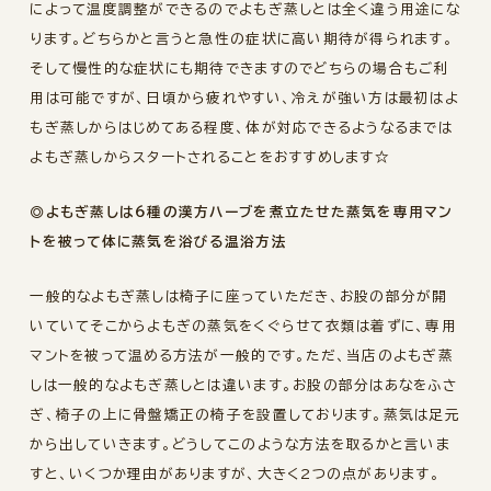
によって温度調整ができるのでよもぎ蒸しとは全く違う用途にな
ります。どちらかと言うと急性の症状に高い期待が得られます。
そして慢性的な症状にも期待できますのでどちらの場合もご利
用は可能ですが、日頃から疲れやすい、冷えが強い方は最初はよ
もぎ蒸しからはじめてある程度、体が対応できるようなるまでは
よもぎ蒸しからスタートされることをおすすめします☆
◎よもぎ蒸しは6種の漢方ハーブを煮立たせた蒸気を専用マン
トを被って体に蒸気を浴びる温浴方法
一般的なよもぎ蒸しは椅子に座っていただき、お股の部分が開
いていてそこからよもぎの蒸気をくぐらせて衣類は着ずに、専用
マントを被って温める方法が一般的です。ただ、当店のよもぎ蒸
しは一般的なよもぎ蒸しとは違います。お股の部分はあなをふさ
ぎ、椅子の上に骨盤矯正の椅子を設置しております。蒸気は足元
から出していきます。どうしてこのような方法を取るかと言いま
すと、いくつか理由がありますが、大きく2つの点があります。