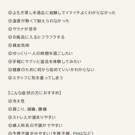
◎よもぎ蒸しを過去に経験してイマイチよくわからなかった
◎温度が熱くて耐えられなかった
◎サウナが苦手
◎お風呂に入るとフラフラする
◎貧血気味
◎ゆっくり一人の時間を過ごしたい
◎手軽にサクッと温活を体験してみたい
◎健康のために何から始めていいかわからない
◎スタッフに気を遣ってしまう
【こんな症状の方におすすめ】
◎冷え性
◎肩こり、頭痛、腰痛
◎ストレスが溜まりやすい
◎婦人科系の不調がでやすい
◎生理不調が出やすい（生理不順、PMSなど）