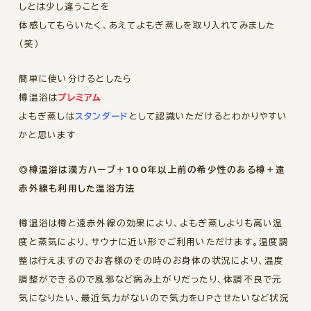
しとは少し違うことを
体感してもらいたく、あえてよもぎ蒸しを取り入れてみました
（笑）
簡単に使い分けるとしたら
樽温浴は
プレミアム
よもぎ蒸しは
スタンダード
として認識いただけるとわかりやすい
かと思います
◎樽温浴は漢方ハーブ＋100年以上前の希少性のある樽＋遠
赤外線も利用した温浴方法
樽温浴は樽と遠赤外線の効果により、よもぎ蒸しよりも高い温
度と蒸気により、サウナに近い形でご利用いただけます。温度調
整は行えますのでお客様のその時のお身体の状況により、温度
調整ができるので風邪など病み上がりだったり、体調不良で元
気になりたい、最近気力がないので気力をUPさせたいなど状況