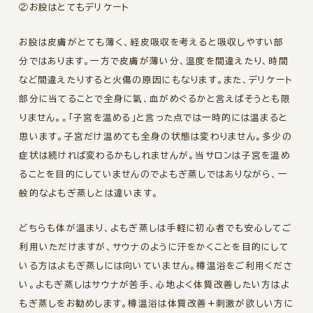
②お股はとてもデリケート
お股は皮膚がとても薄く、経皮吸収を考えると吸収しやすい部
分ではあります。一方で皮膚が薄い分、温度を間違えたり、時間
など間違えたりすると火傷の原因にもなります。また、デリケート
部分に当てることで全身に氣、血がめぐるかと言えばそうとも限
りません。。「子宮を温める」と言った点では一時的には温まると
思います。子宮だけ温めても全身の状態は変わりません。多少の
症状は続ければ変わるかもしれませんが。当サロンは子宮を温め
ることを目的にしていませんのでよもぎ蒸しではありながら、一
般的なよもぎ蒸しとは違います。
どちらも体が温まり、よもぎ蒸しは手軽に初心者でも安心してご
利用いただけますが、サウナのように汗をかくことを目的にして
いる方はよもぎ蒸しには向いていません。樽温浴をご利用くださ
い。よもぎ蒸しはサウナが苦手、心地よく体質改善したい方はよ
もぎ蒸しをお勧めします。樽温浴は体質改善+刺激が欲しい方に