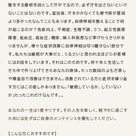
整をする最終手段として汗がでるので、必ず汗を出さないといけ
ないことはないのです。温浴後、汗をかかなくても便や尿が普段
より多かったなんてこともあります。自律神経を整えることで何
が起こるのか？免疫向上、不眠症、生理不調、うつ、起立性調節
障害、低血圧、高血圧、糖尿、婦人科疾患など挙げたらきりがあ
りませんが、様々な症状改善に自律神経は切り離せない部分で
す。私たちは継続が大事だと、うるさいと思われるほど💦お客様
にはお話をしています。それはこのためです。何十年と生活して
きた中で作り上げてきたあなたの身体。たった数回のよもぎ蒸し
や樽温浴で改善はできません。改善されている方と症状を繰り返
す方にはこの差しかありません。「継続しているか、していない
か」たったこれだけなんです。。
あなたの一生は1度キリです。その人生を楽しく、軽やかに過ごす
ためには先ずはご自身のメンテナンスを優先してください。
【こんな方におすすめです】